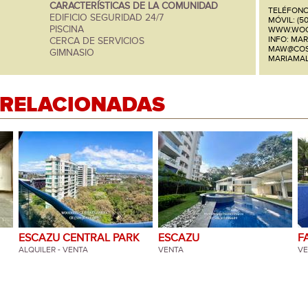
CARACTERÍSTICAS DE LA COMUNIDAD
TELÉFONO:
EDIFICIO SEGURIDAD 24/7
MÓVIL: (5
PISCINA
WWW.WOO
INFO: MA
CERCA DE SERVICIOS
MAW@COS
GIMNASIO
MARIAMA
 RELACIONADAS
ESCAZU CENTRAL PARK
ESCAZU
F
ALQUILER - VENTA
VENTA
H
VE