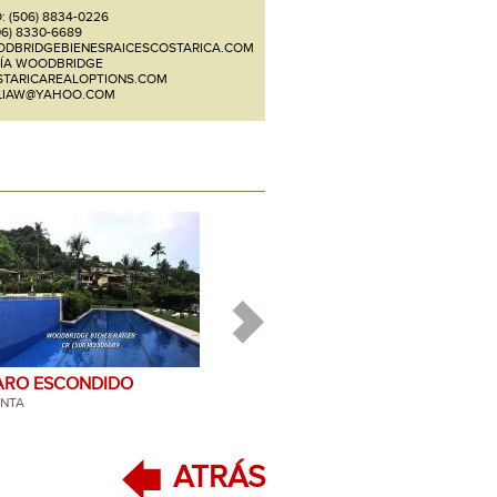
 (506) 8834-0226
06) 8330-6689
DBRIDGEBIENESRAICESCOSTARICA.COM
RÍA WOODBRIDGE
TARICAREALOPTIONS.COM
LIAW@YAHOO.COM
ARO ESCONDIDO
ERRADURA
NTA
ATRÁS