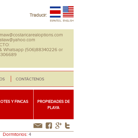
Traducir:
ESPAÑOL
ENGLISH
maw@costaricarealoptions.com
aliaw@yahoo.com
CTO:
 & Whatsapp (506)88340226 or
3306689
EOS
CONTÁCTENOS
LOTES Y FINCAS
PROPIEDADES DE
PLAYA
Dormitorios:
4