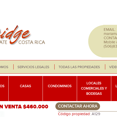
EMAIL:
mariam
CONTA
Mobile
(506)8
OMOS
SERVICIOS LEGALES
TODAS LAS PROPIEDADES
VÍD
LOCALES
OS
CASAS
CONDOMINIOS
COMERCIALES Y
BODEGAS
N VENTA $460.000
CONTACTAR AHORA
Código propiedad:
A129