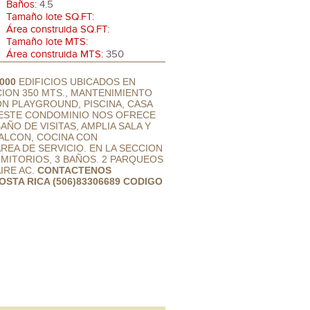
Baños:
4.5
Tamaño lote SQ.FT:
Área construida SQ.FT:
Tamaño lote MTS:
Área construida MTS:
350
000
EDIFICIOS UBICADOS EN
ION 350 MTS., MANTENIMIENTO
ON PLAYGROUND, PISCINA, CASA
O ESTE CONDOMINIO NOS OFRECE
ÑO DE VISITAS, AMPLIA SALA Y
ALCON, COCINA CON
EA DE SERVICIO. EN LA SECCION
MITORIOS, 3 BAÑOS. 2 PARQUEOS
IRE AC.
CONTACTENOS
STA RICA (506)83306689 CODIGO