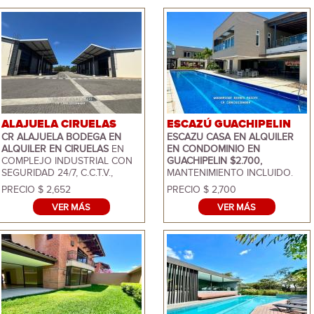
ALAJUELA CIRUELAS
ESCAZÚ GUACHIPELIN
CR ALAJUELA BODEGA EN
ESCAZU CASA EN ALQUILER
ALQUILER EN CIRUELAS
EN
EN CONDOMINIO EN
COMPLEJO INDUSTRIAL CON
GUACHIPELIN $2.700,
SEGURIDAD 24/7, C.C.T.V.,
MANTENIMIENTO INCLUIDO.
PRECIO $2.652 + IVA,
ESTA ES UNA COMUNIDAD
PRECIO $ 2,652
PRECIO $ 2,700
MANTENIMIENTO INCLUIDO. LA
GRANDE UBICADA CERCA DE
VER MÁS
VER MÁS
BODEGA MIDE 312 METROS,
TODO TIPO DE SERVICIOS,
ALTURA 7 METROS AL CODO Y
LINDAS
AMENIDADES
CON
11 METROS A CUMBRERA,
PISCINAS, 2 CASA CLUB,
ANCHO DE PORTON 5
GIMNASIO, CANCHA
METROS, ACCESO CON
MULTIUSOS, PLAYGROUND,
PORTON ELECTRICO QUE
CANCHA DE FOOTBOL Y MAS.
PERMITE INGRESO DE
IDEAL PARA FAMILIAS
FURGONES, ANDEN COMUN,
JOVENES CON NIÑOS,
ELECTRICIDAD 120/208, 1
MUCHAS ESCUELAS EN LA