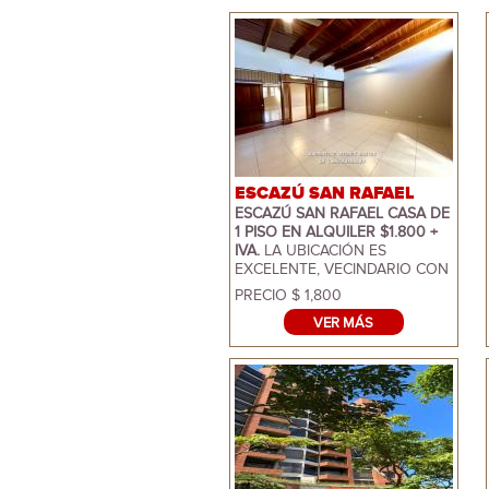
ESCAZÚ SAN RAFAEL
ESCAZÚ SAN RAFAEL CASA DE
1 PISO EN ALQUILER $1.800 +
IVA.
LA UBICACIÓN ES
EXCELENTE, VECINDARIO CON
ACCESO CONTROLADO Y
PRECIO $ 1,800
SEGURIDAD CCTV Y
VER MÁS
PRESENCIAL, CERCA DE TODO
TIPO DE SERVICIOS QUE
PUEDE ACCESAR CAMINANDO,
PERIFERICOS, SARETTO,
BANCOS Y MAS. LA CASA
MIDE
317 METROS,
DISTRIBUCION
EN 1 PLANTA, IMPECABLES
CONDICIONES. NOS OFRECE
VESTIBULO, BAÑO DE VISITAS,