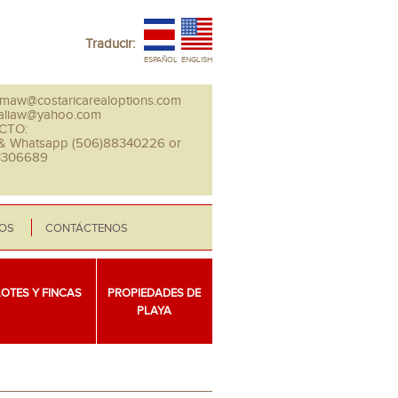
Traducir:
ESPAÑOL
ENGLISH
maw@costaricarealoptions.com
aliaw@yahoo.com
CTO:
 & Whatsapp (506)88340226 or
3306689
EOS
CONTÁCTENOS
LOTES Y FINCAS
PROPIEDADES DE
PLAYA