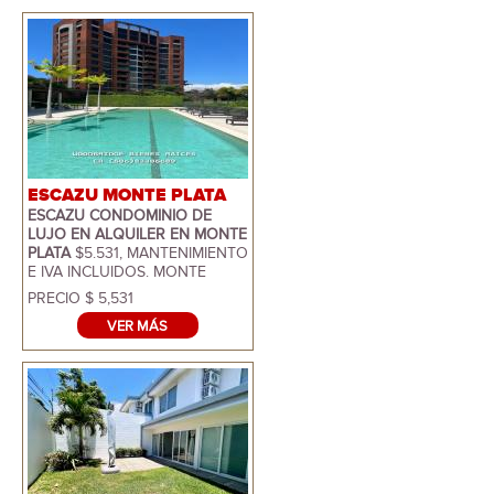
ESCAZU MONTE PLATA
ESCAZU CONDOMINIO DE
LUJO EN ALQUILER EN MONTE
PLATA
$5.531, MANTENIMIENTO
E IVA INCLUIDOS. MONTE
PLATA SON 2 EDIFICIOS
PRECIO $ 5,531
RESIDENCIALES UBICADOS EN
VER MÁS
JABONCILLOS CERCA DE
CENTRO COMERCIAL PACO
DONDE ENCUENTRA TODO
TIPO DE SERVICIOS. CUENTAN
CON AMENIDADES: PISCINA,
GIMNASIO, CASA CLUB,
CANCHA DE TENIS,
PLAYGROUND. ESTE
CONDOMINIO MIDE 360