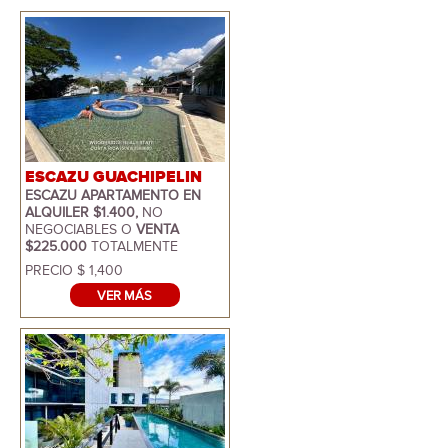
ESCAZU GUACHIPELIN
ESCAZU APARTAMENTO EN
ALQUILER $1.400,
NO
NEGOCIABLES O
VENTA
$225.000
TOTALMENTE
AMUEBLADO
. SE UBICA EN
PRECIO $ 1,400
GUACHIPELIN, EDIFICIOS CON
VER MÁS
EXCELENTE SEGURIDAD,
AMENIDADES CON PISCINA
GIMNASIO Y CASA CLUB. EL
APARTAMENTO MIDE 117
METROS INCLUIDO PARQUEOS
Y BODEGA, AREA PRIVADA
MIDE 83 METROS. NOS
OFRECE SALA Y COMEDOR,
BALCON CON LINDA VISTA,