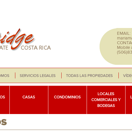
EMAIL:
mariam
CONTA
Mobile
(506)8
OMOS
SERVICIOS LEGALES
TODAS LAS PROPIEDADES
VÍD
LOCALES
OS
CASAS
CONDOMINIOS
COMERCIALES Y
BODEGAS
OS