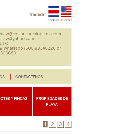
Traducir:
ESPAÑOL
ENGLISH
maw@costaricarealoptions.com
aliaw@yahoo.com
CTO:
 & Whatsapp (506)88340226 or
3306689
EOS
CONTÁCTENOS
LOTES Y FINCAS
PROPIEDADES DE
PLAYA
1
2
3
4