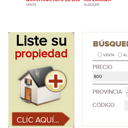
PALOMAS
VENTA
ALQUILER
Liste su
BÚSQUE
propiedad
VENTA
AL
PRECIO
PROVINCIA
CÓDIGO
CLIC AQUÍ...