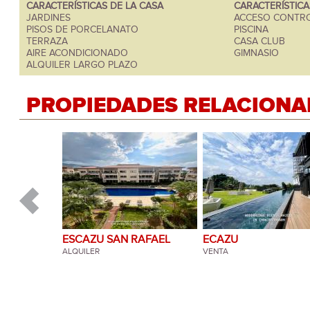
CARACTERÍSTICAS DE LA CASA
CARACTERÍSTIC
JARDINES
ACCESO CONTR
PISOS DE PORCELANATO
PISCINA
TERRAZA
CASA CLUB
AIRE ACONDICIONADO
GIMNASIO
ALQUILER LARGO PLAZO
PROPIEDADES RELACIONA
ESCAZU SAN RAFAEL
ESCAZU GUACHIPELIN
ECAZU
EL COYOL ALAJUELA
ALQUILER
ALQUILER
VENTA
ALQUILER